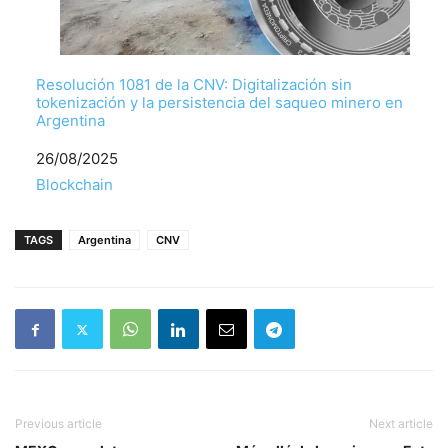
Resolución 1081 de la CNV: Digitalización sin
tokenización y la persistencia del saqueo minero en
Argentina
Fecha
26/08/2025
Respecto a
Blockchain
TAGS
Argentina
CNV
Previous article
Next article