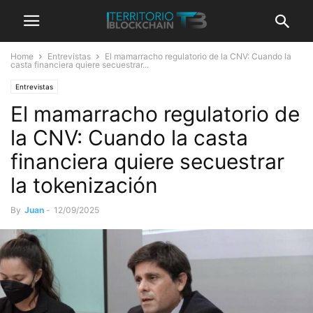
Home
Entrevistas
El mamarracho regulatorio de la CNV: Cuando la
casta financiera quiere secuestrar...
Entrevistas
El mamarracho regulatorio de
la CNV: Cuando la casta
financiera quiere secuestrar
la tokenización
By
Juan
-
12/09/2025