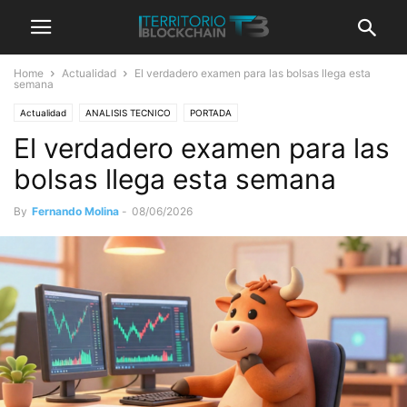
Home
Actualidad
El verdadero examen para las bolsas llega esta
semana
Actualidad
ANALISIS TECNICO
PORTADA
El verdadero examen para las
bolsas llega esta semana
By
Fernando Molina
-
08/06/2026