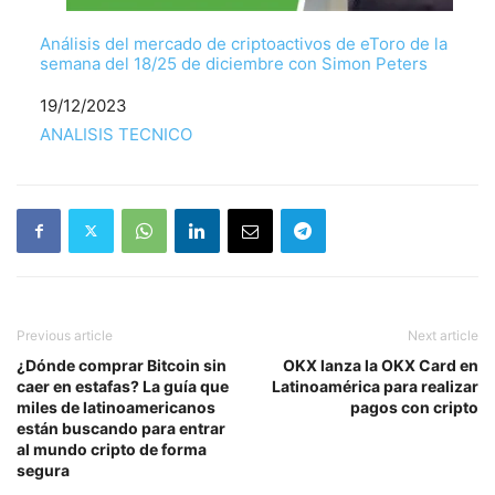
Análisis del mercado de criptoactivos de eToro de la
semana del 18/25 de diciembre con Simon Peters
Fecha
19/12/2023
Respecto a
ANALISIS TECNICO
Previous article
Next article
¿Dónde comprar Bitcoin sin
OKX lanza la OKX Card en
caer en estafas? La guía que
Latinoamérica para realizar
miles de latinoamericanos
pagos con cripto
están buscando para entrar
al mundo cripto de forma
segura