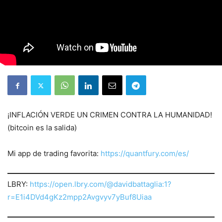
¡INFLACIÓN VERDE UN CRIMEN CONTRA LA HUMANIDAD!
(bitcoin es la salida)
Mi app de trading favorita:
https://quantfury.com/es/
LBRY:
https://open.lbry.com/@davidbattaglia:1?
r=E1i4DVd4gKz2mpp2Avgvyv7yBuf8Uiaa