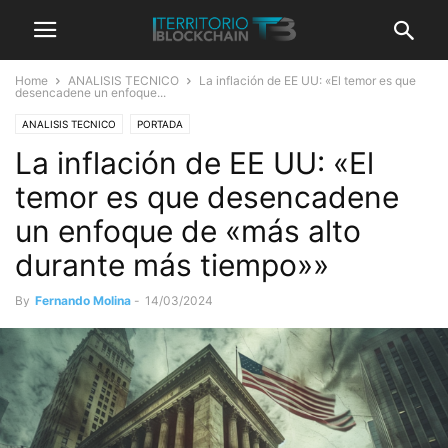
Home
ANALISIS TECNICO
La inflación de EE UU: «El temor es que
desencadene un enfoque...
ANALISIS TECNICO
PORTADA
La inflación de EE UU: «El
temor es que desencadene
un enfoque de «más alto
durante más tiempo»»
By
Fernando Molina
-
14/03/2024