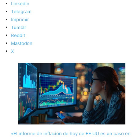
LinkedIn
Telegram
Imprimir
Tumblr
Reddit
Mastodon
X
«El informe de inflación de hoy de EE UU es un paso en