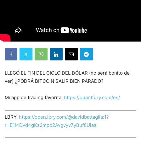
LLEGÓ EL FIN DEL CICLO DEL DÓLAR (no será bonito de
ver) ¿PODRÁ BITCOIN SALIR BIEN PARADO?
Mi app de trading favorita:
https://quantfury.com/es/
LBRY:
https://open.lbry.com/@davidbattaglia:1?
r=E1i4DVd4gKz2mpp2Avgvyv7yBuf8Uiaa