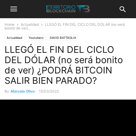
Home
Actualidad
LLEGÓ EL FIN DEL CICLO DEL DÓLAR (no será
bonito de ver)...
Actualidad
Youtubers
DAVID BATTAGLIA
LLEGÓ EL FIN DEL CICLO
DEL DÓLAR (no será bonito
de ver) ¿PODRÁ BITCOIN
SALIR BIEN PARADO?
By
Marcelo Olivo
-
15/03/2022