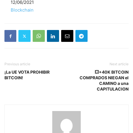
Fecha
12/06/2021
Respecto a
Blockchain
Previous article
Next article
¡La UE VOTA PROHIBIR
💥+40K BITCOIN
BITCOIN!
COMPRADOS NIEGAN el
CAMINO a una
CAPITULACION