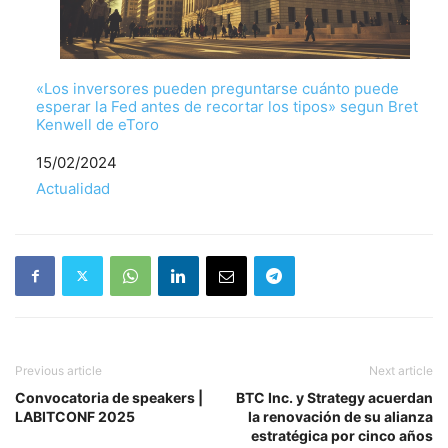
«Los inversores pueden preguntarse cuánto puede
esperar la Fed antes de recortar los tipos» segun Bret
Kenwell de eToro
Fecha
15/02/2024
Respecto a
Actualidad
Previous article
Next article
Convocatoria de speakers |
BTC Inc. y Strategy acuerdan
LABITCONF 2025
la renovación de su alianza
estratégica por cinco años