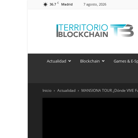
C
36.7
7 agosto, 2026
Madrid
Territorio
Blockchain
Actualidad
Blockchain
Games & E-S
Inicio
Actualidad
MANSIONA TOUR ¿Dónde VIVE F