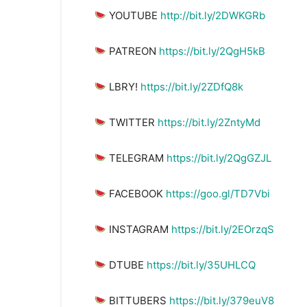
YOUTUBE
http://bit.ly/2DWKGRb
PATREON
https://bit.ly/2QgH5kB
LBRY!
https://bit.ly/2ZDfQ8k
TWITTER
https://bit.ly/2ZntyMd
TELEGRAM
https://bit.ly/2QgGZJL
FACEBOOK
https://goo.gl/TD7Vbi
INSTAGRAM
https://bit.ly/2EOrzqS
DTUBE
https://bit.ly/35UHLCQ
BITTUBERS
https://bit.ly/379euV8