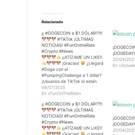
Relacionado
¡¡ #DOGECOIN a $1 DÓLAR??!!
#TikTok ¡ÚLTIMAS
NOTICIAS! #FunOntheRide
¡DOGECOIN
#Crypto #News
¡DOGEDAY
¡¡ATÍZAME UN LIKE!!
20/04/202
¡Gracias!
¿Llegará
En «Actual
#Doge con el
#PumpingChallenge a 1 dólar?
¡Usuarios de TikTok lo están
intentado! ¡Qué le está pasando
08/07/2020
a #Cardano #ADA ? Por qué
En «FunOnTheRide»
#dChat de
¡¡ #DOGECOIN a $1 DÓLAR??!!
#UnstoppableDomains comineza
#TikTok ¡ÚLTIMAS
una revolución en la
NOTICIAS! #FunOntheRide
comunicación entre usuarios?
¡DOGECOIN
#Crypto #News
#Criptomonedas y/o #Altcoins
¡DOGEDAY
¡¡ATÍZAME UN LIKE!!
¿Quieres conocer las últimas
20/04/202
¡Gracias!
¿Llegará