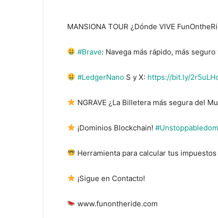
MANSIONA TOUR ¿Dónde VIVE FunOntheR
#Brave
: Navega más rápido, más seguro 
#LedgerNano
S y X:
https://bit.ly/2r5uLH
NGRAVE ¿La Billetera más segura del M
¡Dominios Blockchain!
#Unstoppabledom
Herramienta para calcular tus impuesto
¡Sigue en Contacto!
www.funontheride.com