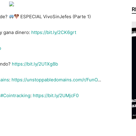
R
ide?
ESPECIAL VivoSinJefes (Parte 1)
y gana dinero:
https://bit.ly/2CK6grt
o
undo?
https://bit.ly/2U1Xg8b
ains
:
https://unstoppabledomains.com/r/FunO
…
s
#Cointracking
:
https://bit.ly/2UMjcF0