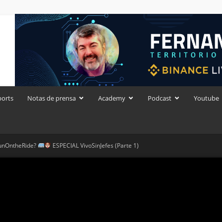
ports
Notas de prensa
Academy
Podcast
Youtube
unOntheRide?
ESPECIAL VivoSinJefes (Parte 1)