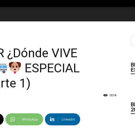
 ¿Dónde VIVE
ESPECIAL
B
E
rte 1)
1614
B
2
WhatsApp
Linkedin