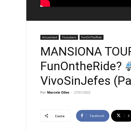
Actualidad
Youtubers
FunOnTheRide
MANSIONA TOUR
FunOntheRide?
VivoSinJefes (Pa
Por
Marcelo Olivo
-
27/01/2022
Facebook
X
Cuota