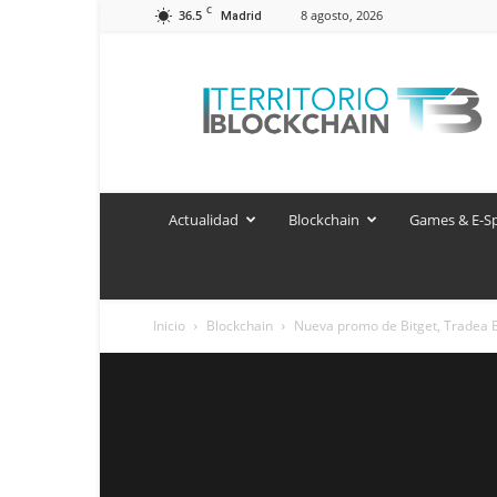
C
36.5
8 agosto, 2026
Madrid
Territorio
Blockchain
Actualidad
Blockchain
Games & E-S
Inicio
Blockchain
Nueva promo de Bitget, Tradea 