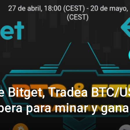
 Bitget, Tradea BTC/
pera para minar y gana