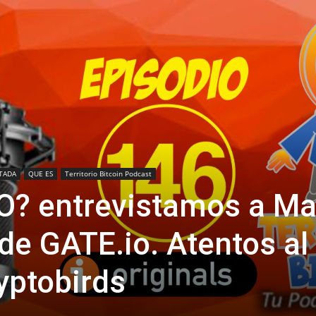
TADA
QUE ES
Territorio Bitcoin Podcast
O? entrevistamos a Ma
de GATE.io. Atentos al
yptobirds