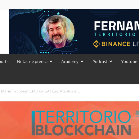
ports
Notas de prensa
Academy
Podcast
Youtube
Marie Tatibouet CMO de GATE.io. Atentos al...