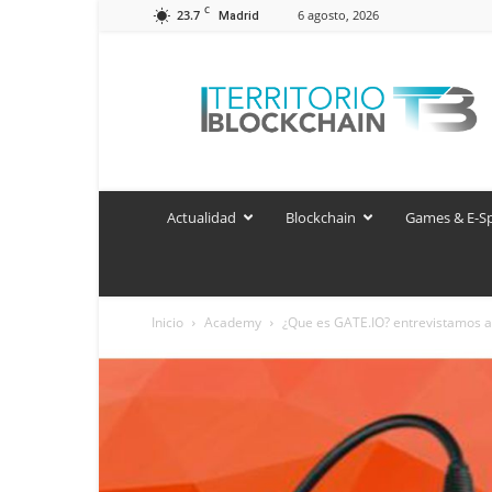
C
23.7
6 agosto, 2026
Madrid
Territorio
Blockchain
Actualidad
Blockchain
Games & E-S
Inicio
Academy
¿Que es GATE.IO? entrevistamos a 