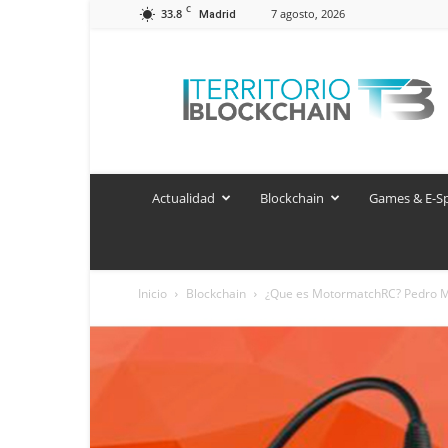
C
33.8
7 agosto, 2026
Madrid
Territorio
Blockchain
Actualidad
Blockchain
Games & E-S
Inicio
Blockchain
¿Que es MotormatchRC? Pedro Mir