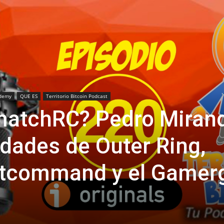
demy
QUE ES
Territorio Bitcoin Podcast
matchRC? Pedro Miran
dades de Outer Ring,
otcommand y el Gamer