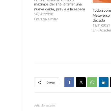
maximos del año, o tener una
nueva caida, previa a la espera
Todo sobre
subida, una incertidumbre que
28/01/2020
Metaverso 
está estremeciendo al mercado.
Entrada similar
década
Hoy tenemos con nosotros a
11/11/2021
Pedro Campoy, ...
En «Acade
Cuota
Artículo anterior