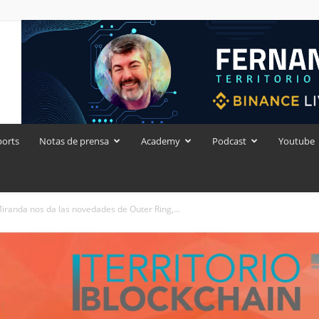
ports
Notas de prensa
Academy
Podcast
Youtube
anda nos da las novedades de Outer Ring,...