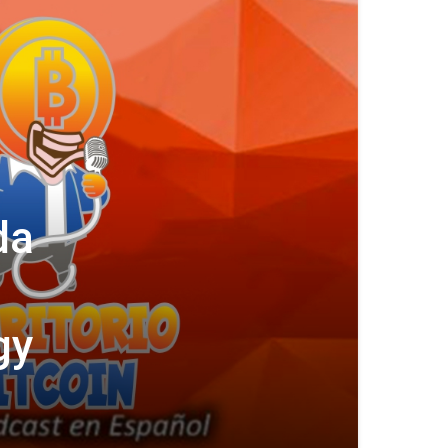
da
gy