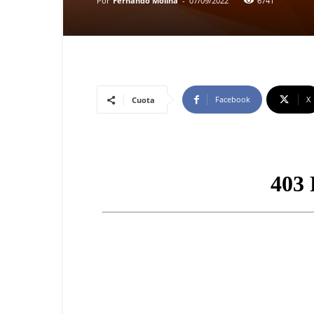
Por
Fernando Molina
-
07/09/2022
6741
Facebook
X
Cuota