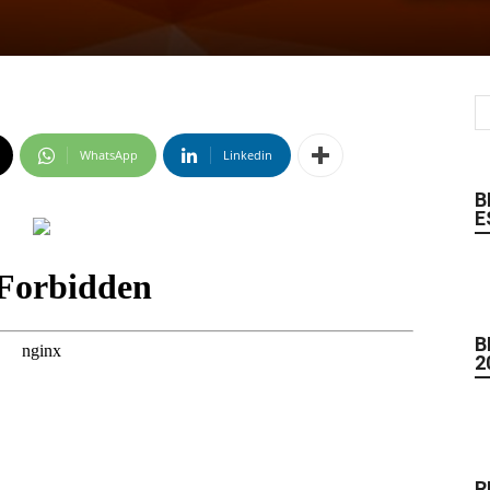
WhatsApp
Linkedin
B
E
B
2
R