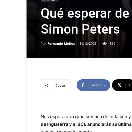
Qué esperar de
Simon Peters
Por
Fernando Molina
-
11/12/2023
1569
Facebook
X
Cuota
Nos espera otra gran semana de inflación y 
de Inglaterra y el BCE anunciarán su última
jueves, respectivamente.