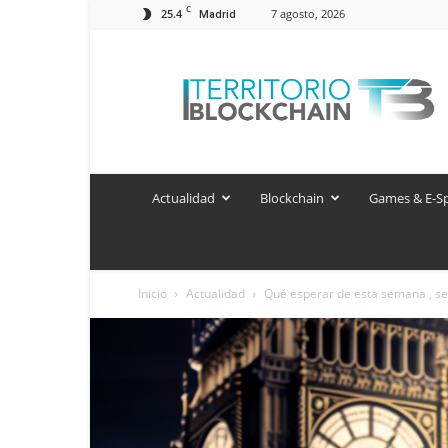
C
25.4
7 agosto, 2026
Madrid
Territorio
Blockchain
Actualidad
Blockchain
Games & E-S
Inicio
Actualidad
Qué esperar de esta semana , s