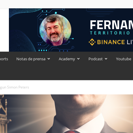
ports
Notas de prensa
Academy
Podcast
Youtube
egun Simon Peters