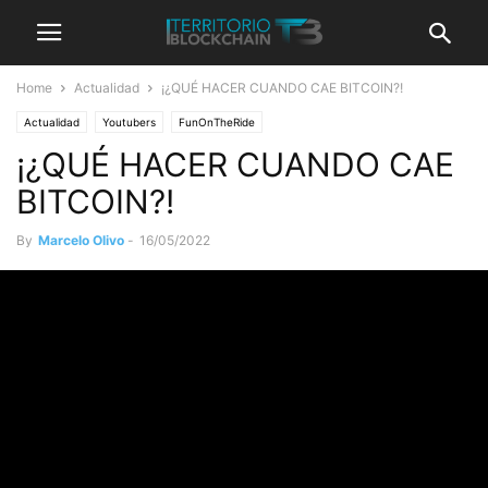
Home
Actualidad
¡¿QUÉ HACER CUANDO CAE BITCOIN?!
Actualidad
Youtubers
FunOnTheRide
¡¿QUÉ HACER CUANDO CAE
BITCOIN?!
By
Marcelo Olivo
-
16/05/2022