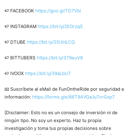
🍉 FACEBOOK
https://goo.gl/TD7Vbi
🍉 INSTAGRAM
https://bit.ly/2EOrzqS
🍉 DTUBE
https://bit.ly/35UHLCQ
🍉 BITTUBERS
https://bit.ly/379euV8
🍉 IVOOX
https://bit.ly/39aLbU7
📧 Suscríbete al eMail de FunOntheRide por seguridad e
información:
https://forms.gle/66T94VGaJuTnrGxp7
[Disclaimer: Esto no es un consejo de inversión ni de
ningún tipo. No soy un experto. Haz tu propia
investigación y toma tus propias decisiones sobre