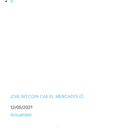
X
¡CAE BITCOIN CAE EL MERCADO! 💥
Fecha
12/05/2021
Respecto a
Actualidad