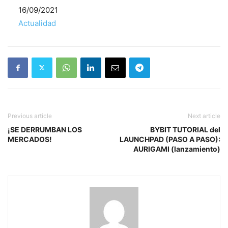
Fecha
16/09/2021
Respecto a
Actualidad
Previous article
Next article
¡SE DERRUMBAN LOS
BYBIT TUTORIAL del
MERCADOS!
LAUNCHPAD (PASO A PASO):
AURIGAMI (lanzamiento)