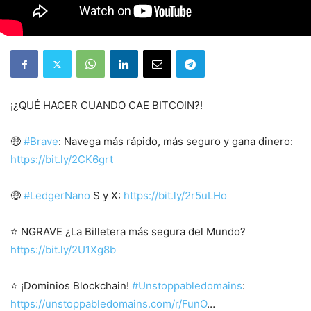
¡¿QUÉ HACER CUANDO CAE BITCOIN?!
🤑
#Brave
: Navega más rápido, más seguro y gana dinero:
https://bit.ly/2CK6grt
🤑
#LedgerNano
S y X:
https://bit.ly/2r5uLHo
⭐ NGRAVE ¿La Billetera más segura del Mundo?
https://bit.ly/2U1Xg8b
⭐ ¡Dominios Blockchain!
#Unstoppabledomains
:
https://unstoppabledomains.com/r/FunO
…