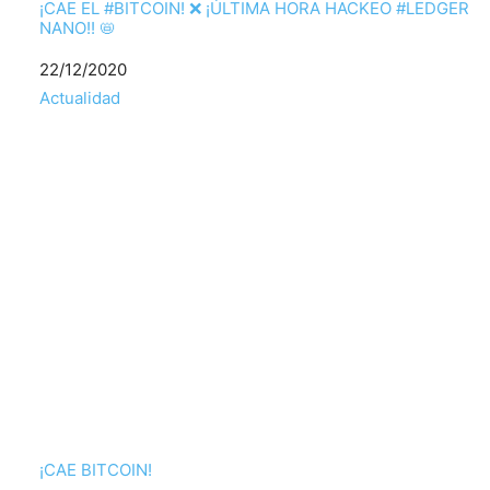
¡CAE EL #BITCOIN! ❌ ¡ÚLTIMA HORA HACKEO #LEDGER
NANO!! 📛
Fecha
22/12/2020
Respecto a
Actualidad
¡CAE BITCOIN!