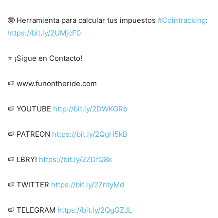
🤓 Herramienta para calcular tus impuestos
#Cointracking
:
https://bit.ly/2UMjcF0
⭐ ¡Sigue en Contacto!
🍉 www.funontheride.com
🍉 YOUTUBE
http://bit.ly/2DWKGRb
🍉 PATREON
https://bit.ly/2QgH5kB
🍉 LBRY!
https://bit.ly/2ZDfQ8k
🍉 TWITTER
https://bit.ly/2ZntyMd
🍉 TELEGRAM
https://bit.ly/2QgGZJL