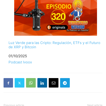
Luz Verde para las Cripto: Regulación, ETFs y el Futuro
de XRP y Bitcoin
Fecha
01/10/2025
Respecto a
Podcast Ivoox
Previous article
Next article