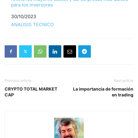
para los inversores
Fecha
30/10/2023
Respecto a
ANALISIS TECNICO
Previous article
Next article
CRYPTO TOTAL MARKET
La importancia de formación
CAP
en trading