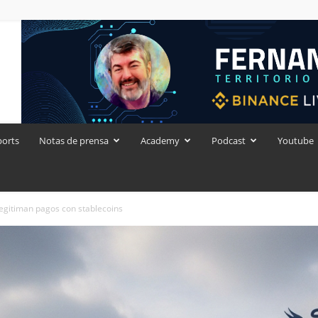
ports
Notas de prensa
Academy
Podcast
Youtube
legitiman pagos con stablecoins