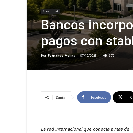
Actualidad
Bancos incorpo
pagos con stab
Por
Fernando Molina
-
07/10/2025
372
Facebook
X
Cuota
La red internacional que conecta a más de 