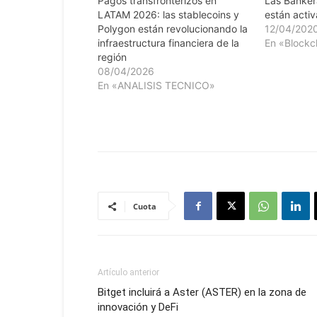
Pagos transfronterizos en
Las Banker
LATAM 2026: las stablecoins y
están acti
Polygon están revolucionando la
12/04/202
infraestructura financiera de la
En «Blockc
región
08/04/2026
En «ANALISIS TECNICO»
Cuota
Artículo anterior
Bitget incluirá a Aster (ASTER) en la zona de
innovación y DeFi