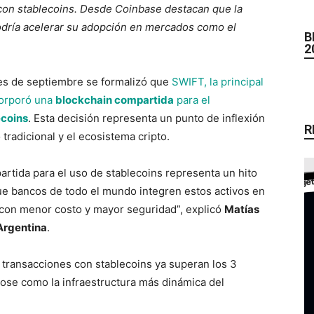
con stablecoins. Desde Coinbase destacan que la
podría acelerar su adopción en mercados como el
B
2
es de septiembre se formalizó que
SWIFT, la principal
corporó una
blockchain compartida
para el
ecoins
. Esta decisión representa un punto de inflexión
R
 tradicional y el ecosistema cripto.
tida para el uso de stablecoins representa un hito
 que bancos de todo el mundo integren estos activos en
 con menor costo y mayor seguridad”, explicó
Matías
Argentina
.
transacciones con stablecoins ya superan los 3
ose como la infraestructura más dinámica del