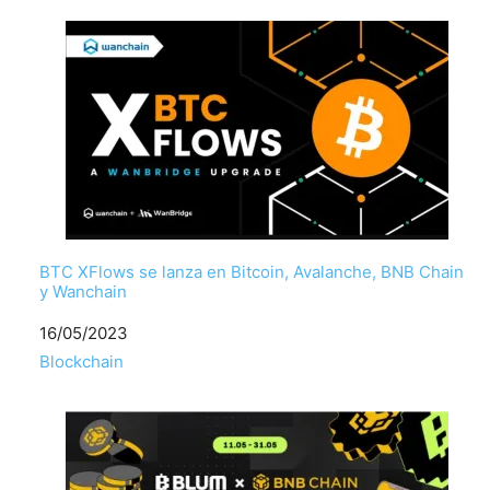
BTC XFlows se lanza en Bitcoin, Avalanche, BNB Chain
y Wanchain
Fecha
16/05/2023
Respecto a
Blockchain