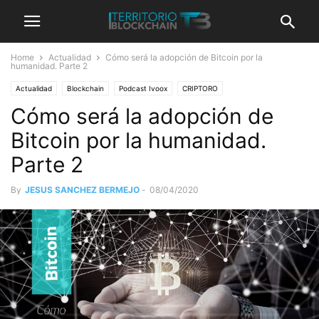
Home
Actualidad
Cómo será la adopción de Bitcoin por la
humanidad. Parte 2
Actualidad
Blockchain
Podcast Ivoox
CRIPTORO
Cómo será la adopción de
Bitcoin por la humanidad.
Parte 2
By
JESUS SANCHEZ BERMEJO
-
08/04/2020