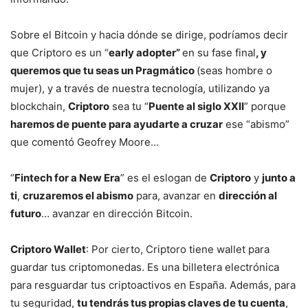
Sobre el Bitcoin y hacia dónde se dirige, podríamos decir
que Criptoro es un “
early adopter”
en su fase final
, y
queremos que tu seas un Pragmático
(seas hombre o
mujer), y a través de nuestra tecnología, utilizando ya
blockchain,
Criptoro
sea tu “
Puente al siglo XXII
” porque
haremos de puente para ayudarte a cruzar
ese “abismo”
que comentó Geofrey Moore…
“
Fintech for a New Era
” es el eslogan de
Criptoro
y
junto a
ti
,
cruzaremos el abismo
para, avanzar en
dirección al
futuro
… avanzar en dirección Bitcoin.
Criptoro Wallet
: Por cierto, Criptoro tiene wallet para
guardar tus criptomonedas. Es una billetera electrónica
para resguardar tus criptoactivos en España. Además, para
tu seguridad,
tu tendrás tus propias claves de tu cuenta
,