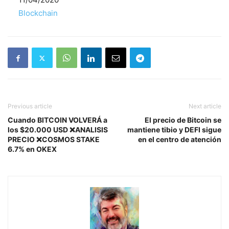
Respecto a
Blockchain
Previous article
Next article
Cuando BITCOIN VOLVERÁ a
El precio de Bitcoin se
los $20.000 USD ❌ANALISIS
mantiene tibio y DEFI sigue
PRECIO ❌COSMOS STAKE
en el centro de atención
6.7% en OKEX