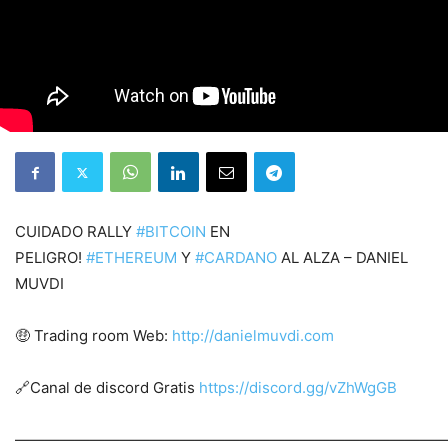
CUIDADO RALLY
#BITCOIN
EN
PELIGRO!
#ETHEREUM
Y
#CARDANO
AL ALZA – DANIEL
MUVDI
🤑 Trading room Web:
http://danielmuvdi.com
🔗Canal de discord Gratis
https://discord.gg/vZhWgGB
————————————————————————————