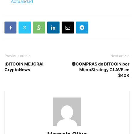
Respecto a
Actualidad
Previous article
Next article
¡BITCOIN MEJORA!
🟡COMPRAS de BITCOIN por
CryptoNews
MicroStrategy CLAVE en
$40K