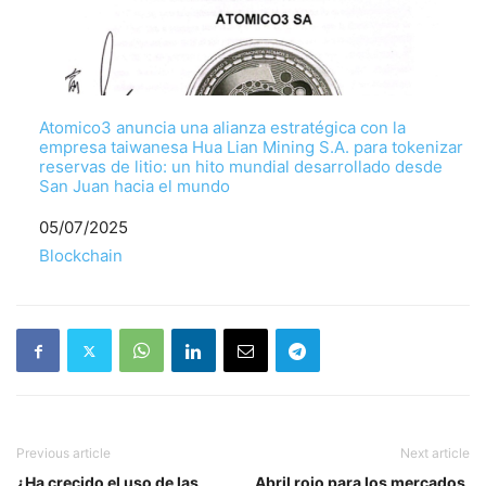
Atomico3 anuncia una alianza estratégica con la
empresa taiwanesa Hua Lian Mining S.A. para tokenizar
reservas de litio: un hito mundial desarrollado desde
San Juan hacia el mundo
Fecha
05/07/2025
Respecto a
Blockchain
Previous article
Next article
¿Ha crecido el uso de las
Abril rojo para los mercados,