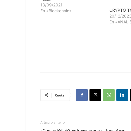
13/09/2021
CRYPTO T
En «Blockchain»
20/12/202
En «ANALI
Cuota
Artículo anterior
¿Que es Bitlab? Entrevistamos a Rosa Ayari