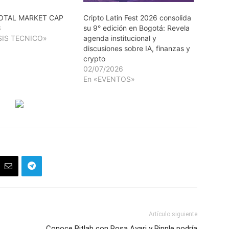
OTAL MARKET CAP
Cripto Latin Fest 2026 consolida
3
su 9° edición en Bogotá: Revela
SIS TECNICO»
agenda institucional y
discusiones sobre IA, finanzas y
crypto
02/07/2026
En «EVENTOS»
Artículo siguiente
Conoce Bitlab con Rosa Ayari y Ripple podría