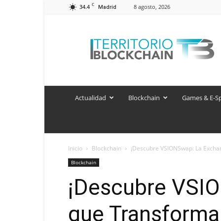
C
34.4
8 agosto, 2026
Madrid
Territorio
Blockchain
Actualidad
Blockchain
Games & E-S
Inicio
Blockchain
¡Descubre VSIONSwap: La Exchang
Blockchain
¡Descubre VSIO
que Transforma 