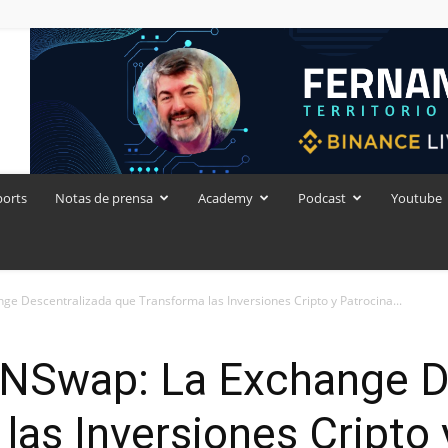
ports
Notas de prensa
Academy
Podcast
Youtube
e Descentralizada que Transforma las Inversiones Cripto y Patrocina...
NSwap: La Exchange D
las Inversiones Cripto 