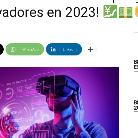
vadores en 2023!
WhatsApp
Linkedin
B
E
B
2