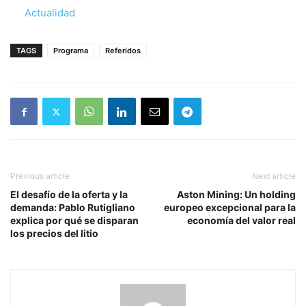
Respecto a
Actualidad
TAGS
Programa
Referidos
Previous article
Next article
El desafío de la oferta y la
Aston Mining: Un holding
demanda: Pablo Rutigliano
europeo excepcional para la
explica por qué se disparan
economía del valor real
los precios del litio