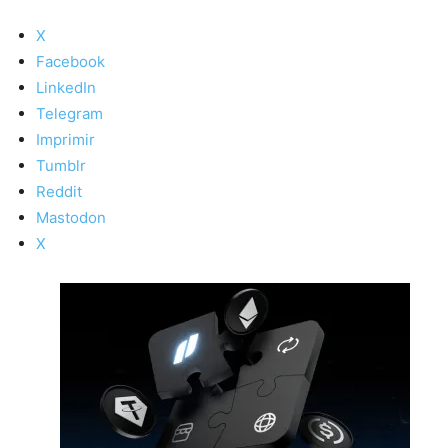
X
Facebook
LinkedIn
Telegram
Imprimir
Tumblr
Reddit
Mastodon
X