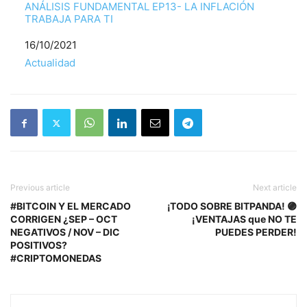
ANÁLISIS FUNDAMENTAL EP13- LA INFLACIÓN
TRABAJA PARA TI
Fecha
16/10/2021
Respecto a
Actualidad
Previous article
Next article
#BITCOIN Y EL MERCADO
¡TODO SOBRE BITPANDA! 🟣
CORRIGEN ¿SEP – OCT
¡VENTAJAS que NO TE
NEGATIVOS / NOV – DIC
PUEDES PERDER!
POSITIVOS?
#CRIPTOMONEDAS