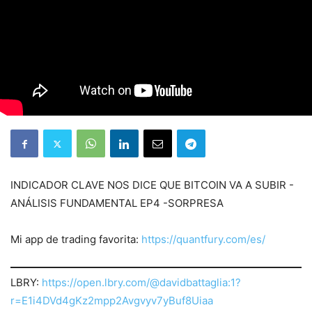
INDICADOR CLAVE NOS DICE QUE BITCOIN VA A SUBIR -
ANÁLISIS FUNDAMENTAL EP4 -SORPRESA
Mi app de trading favorita:
https://quantfury.com/es/
LBRY:
https://open.lbry.com/@davidbattaglia:1?
r=E1i4DVd4gKz2mpp2Avgvyv7yBuf8Uiaa