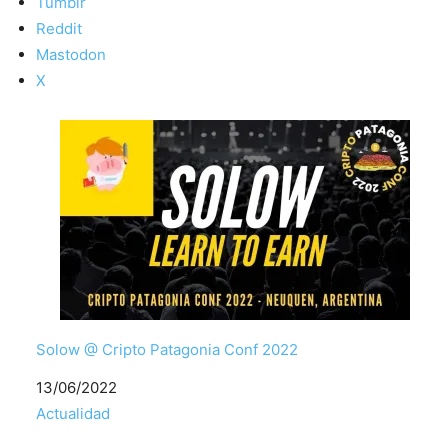
Tumblr
Reddit
Mastodon
X
Solow @ Cripto Patagonia Conf 2022
Fecha
13/06/2022
Respecto a
Actualidad