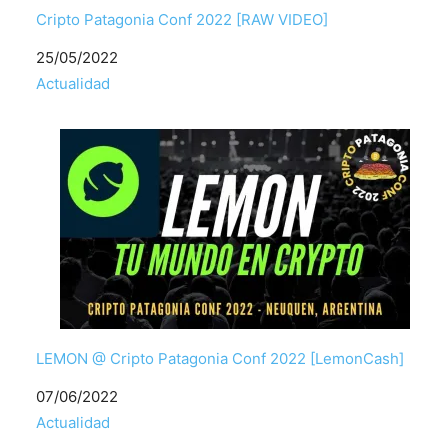
Cripto Patagonia Conf 2022 [RAW VIDEO]
Fecha
25/05/2022
Respecto a
Actualidad
LEMON @ Cripto Patagonia Conf 2022 [LemonCash]
Fecha
07/06/2022
Respecto a
Actualidad