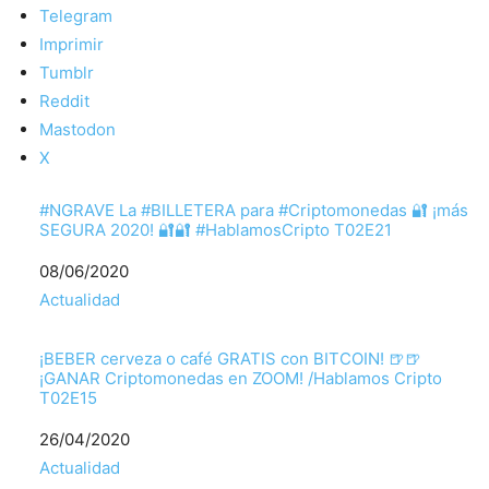
Telegram
Imprimir
Tumblr
Reddit
Mastodon
X
#NGRAVE La #BILLETERA para #Criptomonedas 🔐 ¡más
SEGURA 2020! 🔐🔐 #HablamosCripto T02E21
Fecha
08/06/2020
Respecto a
Actualidad
¡BEBER cerveza o café GRATIS con BITCOIN! 🍺🍺
¡GANAR Criptomonedas en ZOOM! /Hablamos Cripto
T02E15
Fecha
26/04/2020
Respecto a
Actualidad