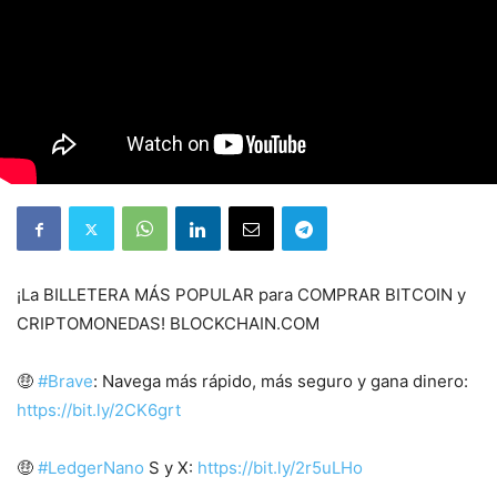
¡La BILLETERA MÁS POPULAR para COMPRAR BITCOIN y
CRIPTOMONEDAS! BLOCKCHAIN.COM
🤑
#Brave
: Navega más rápido, más seguro y gana dinero:
https://bit.ly/2CK6grt
🤑
#LedgerNano
S y X:
https://bit.ly/2r5uLHo