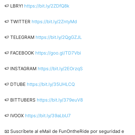
🍉 LBRY!
https://bit.ly/2ZDfQ8k
🍉 TWITTER
https://bit.ly/2ZntyMd
🍉 TELEGRAM
https://bit.ly/2QgGZJL
🍉 FACEBOOK
https://goo.gl/TD7Vbi
🍉 INSTAGRAM
https://bit.ly/2EOrzqS
🍉 DTUBE
https://bit.ly/35UHLCQ
🍉 BITTUBERS
https://bit.ly/379euV8
🍉 IVOOX
https://bit.ly/39aLbU7
📧 Suscríbete al eMail de FunOntheRide por seguridad e