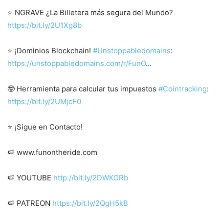
⭐ NGRAVE ¿La Billetera más segura del Mundo?
https://bit.ly/2U1Xg8b
⭐ ¡Dominios Blockchain!
#Unstoppabledomains
:
https://unstoppabledomains.com/r/FunO
…
🤓 Herramienta para calcular tus impuestos
#Cointracking
:
https://bit.ly/2UMjcF0
⭐ ¡Sigue en Contacto!
🍉 www.funontheride.com
🍉 YOUTUBE
http://bit.ly/2DWKGRb
🍉 PATREON
https://bit.ly/2QgH5kB