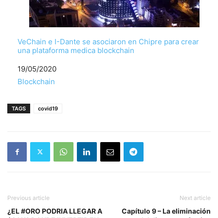
VeChain e I-Dante se asociaron en Chipre para crear
una plataforma medica blockchain
Fecha
19/05/2020
Respecto a
Blockchain
TAGS
covid19
Previous article
Next article
¿EL #ORO PODRIA LLEGAR A
Capítulo 9 – La eliminación