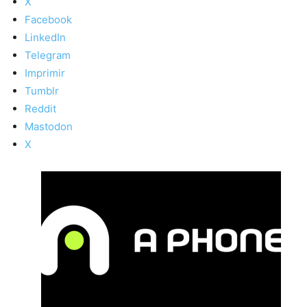
X
Facebook
LinkedIn
Telegram
Imprimir
Tumblr
Reddit
Mastodon
X