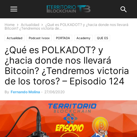
Home
Actualidad
¿Qué es POLKADOT? y ¿hacia donde nos llevará
Bitcoin? ¿Tendremos victoria de...
Actualidad
Podcast Ivoox
PORTADA
Academy
QUE ES
¿Qué es POLKADOT? y
Territorio Bitcoin Podcast
¿hacia donde nos llevará
Bitcoin? ¿Tendremos victoria
de los toros? – Episodio 124
By
Fernando Molina
-
27/06/2020