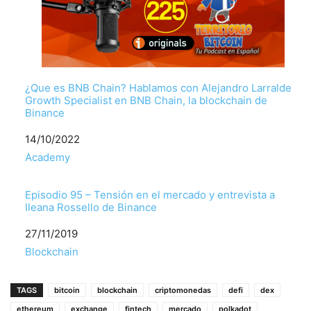
¿Que es BNB Chain? Hablamos con Alejandro Larralde
Growth Specialist en BNB Chain, la blockchain de
Binance
Fecha
14/10/2022
Respecto a
Academy
Episodio 95 – Tensión en el mercado y entrevista a
Ileana Rossello de Binance
Fecha
27/11/2019
Respecto a
Blockchain
TAGS
bitcoin
blockchain
criptomonedas
defi
dex
ethereum
exchange
fintech
mercado
polkadot