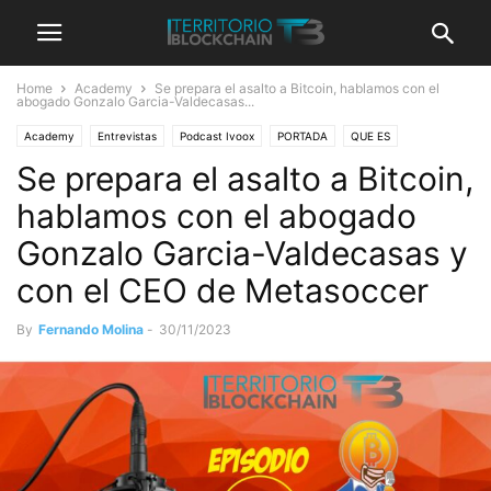
Home
Academy
Se prepara el asalto a Bitcoin, hablamos con el
abogado Gonzalo Garcia-Valdecasas...
Academy
Entrevistas
Podcast Ivoox
PORTADA
QUE ES
Se prepara el asalto a Bitcoin,
Territorio Bitcoin Podcast
hablamos con el abogado
Gonzalo Garcia-Valdecasas y
con el CEO de Metasoccer
By
Fernando Molina
-
30/11/2023