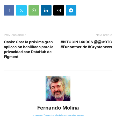
Previous article
Next article
Oasis: Crea la próxima gran
#BITCOIN 14000$ 😱😱 #BTC
aplicación habilitada para la
#Funontheride #Cryptonews
privacidad con DataHub de
Figment
Fernando Molina
https://territorioblockchain.com