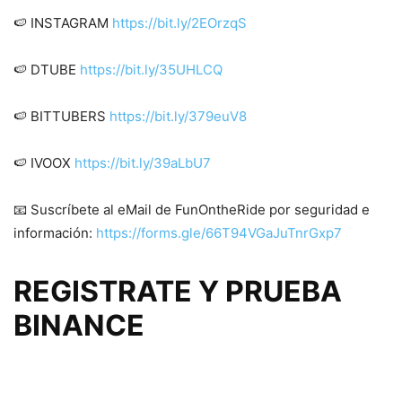
🍉 INSTAGRAM
https://bit.ly/2EOrzqS
🍉 DTUBE
https://bit.ly/35UHLCQ
🍉 BITTUBERS
https://bit.ly/379euV8
🍉 IVOOX
https://bit.ly/39aLbU7
📧 Suscríbete al eMail de FunOntheRide por seguridad e
información:
https://forms.gle/66T94VGaJuTnrGxp7
REGISTRATE Y PRUEBA
BINANCE