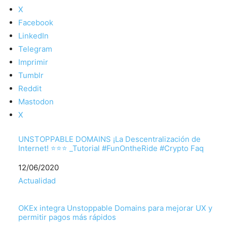
X
Facebook
LinkedIn
Telegram
Imprimir
Tumblr
Reddit
Mastodon
X
UNSTOPPABLE DOMAINS ¡La Descentralización de
Internet! ⭐⭐⭐ _Tutorial #FunOntheRide #Crypto Faq
Fecha
12/06/2020
Respecto a
Actualidad
OKEx integra Unstoppable Domains para mejorar UX y
permitir pagos más rápidos