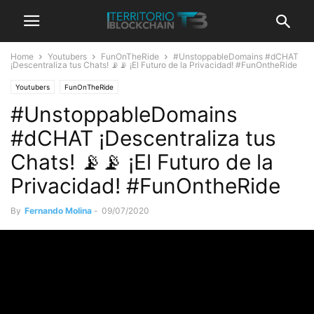
Home
Youtubers
FunOnTheRide
#UnstoppableDomains #dCHAT
¡Descentraliza tus Chats! 📡📡 ¡El Futuro de la Privacidad! #FunOntheRide
Youtubers
FunOnTheRide
#UnstoppableDomains
#dCHAT ¡Descentraliza tus
Chats! 📡📡 ¡El Futuro de la
Privacidad! #FunOntheRide
By
Fernando Molina
-
09/07/2020