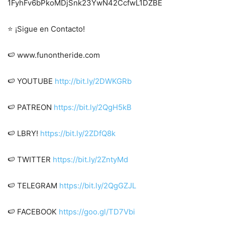
1FyhFv6bPkoMDjSnk23YwN42CcfwL1DZBE
⭐ ¡Sigue en Contacto!
🍉 www.funontheride.com
🍉 YOUTUBE
http://bit.ly/2DWKGRb
🍉 PATREON
https://bit.ly/2QgH5kB
🍉 LBRY!
https://bit.ly/2ZDfQ8k
🍉 TWITTER
https://bit.ly/2ZntyMd
🍉 TELEGRAM
https://bit.ly/2QgGZJL
🍉 FACEBOOK
https://goo.gl/TD7Vbi