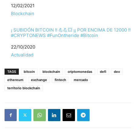
Fecha
12/02/2021
Respecto a
Blockchain
¡ SUBIDÓN BITCOIN !! 💪💪💥 ¡¡ POR ENCIMA DE 12000 !!
#CRYPTONEWS #FunOntheride #Bitcoin
Fecha
22/10/2020
Respecto a
Actualidad
TAGS
bitcoin
blockchain
criptomonedas
defi
dex
ethereum
exchange
fintech
mercado
territorio blockchain