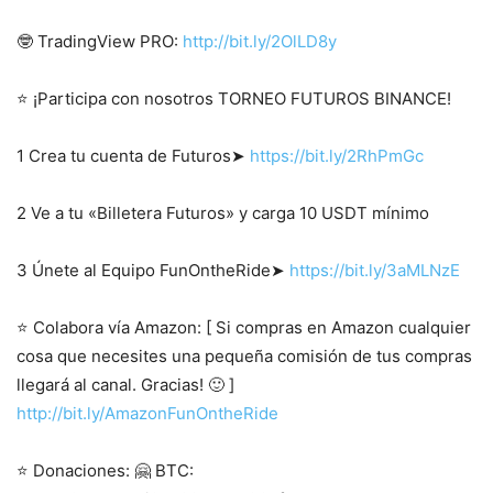
🤓 TradingView PRO:
http://bit.ly/2OlLD8y
⭐ ¡Participa con nosotros TORNEO FUTUROS BINANCE!
1 Crea tu cuenta de Futuros➤
https://bit.ly/2RhPmGc
2 Ve a tu «Billetera Futuros» y carga 10 USDT mínimo
3 Únete al Equipo FunOntheRide➤
https://bit.ly/3aMLNzE
⭐ Colabora vía Amazon: [ Si compras en Amazon cualquier
cosa que necesites una pequeña comisión de tus compras
llegará al canal. Gracias! 🙂 ]
http://bit.ly/AmazonFunOntheRide
⭐ Donaciones: 🤗 BTC: