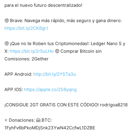
para el nuevo futuro descentralizado!
🤑 Brave: Navega más rápido, más seguro y gana dinero:
https://bit.ly/2CK6grt
🤑 ¡Que no te Roben tus Criptomonedas!: Ledger Nano S y
X:
https://bit.ly/2r5uLHo
🤑 Comprar Bitcoin sin
Comisiones: 2Gether
APP Android:
http://bit.ly/2YSTa3u
APP IOS:
https://apple.co/2S6yqng
¡CONSIGUE 2GT GRATIS CON ESTE CÓDIGO! rodrigoa8218
⭐ Donaciones: 🤗 BTC:
1FyhFv6bPkoMDjSnk23YwN42CcfwL1DZBE