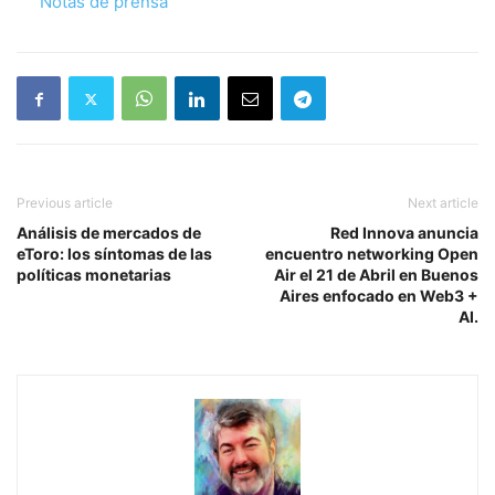
Respecto a
Notas de prensa
Previous article
Next article
Análisis de mercados de
Red Innova anuncia
eToro: los síntomas de las
encuentro networking Open
políticas monetarias
Air el 21 de Abril en Buenos
Aires enfocado en Web3 +
AI.