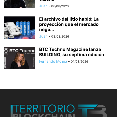
Juan
-
06/08/2026
El archivo del litio habló: La
proyección que el mercado
negó...
Juan
-
03/08/2026
BTC Techno Magazine lanza
BUILDING, su séptima edición
Fernando Molina
-
01/08/2026