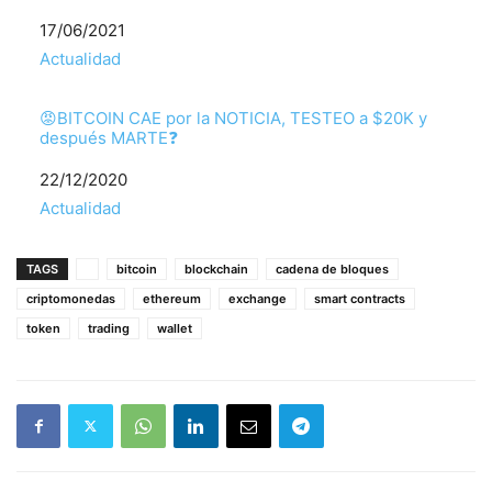
Fecha
17/06/2021
Respecto a
Actualidad
😡BITCOIN CAE por la NOTICIA, TESTEO a $20K y
después MARTE❓
Fecha
22/12/2020
Respecto a
Actualidad
TAGS
bitcoin
blockchain
cadena de bloques
criptomonedas
ethereum
exchange
smart contracts
token
trading
wallet