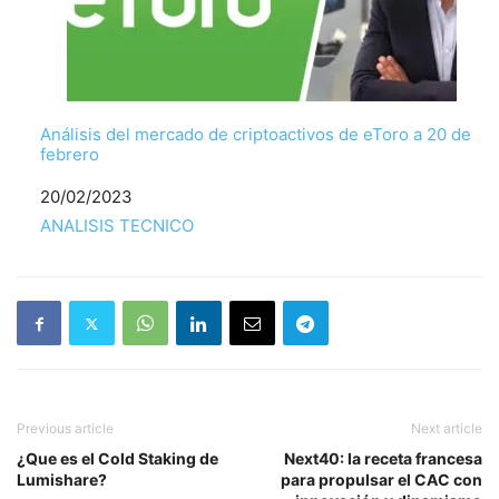
Análisis del mercado de criptoactivos de eToro a 20 de
febrero
Fecha
20/02/2023
Respecto a
ANALISIS TECNICO
Previous article
Next article
¿Que es el Cold Staking de
Next40: la receta francesa
Lumishare?
para propulsar el CAC con