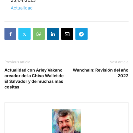
Fecha
23/04/2023
Respecto a
Actualidad
Previous article
Next article
Actualidad con Arley Vakano
Wanchain: Revisión del año
creador de la Chivo Wallet de
2022
El Salvador y de muchas mas
cositas