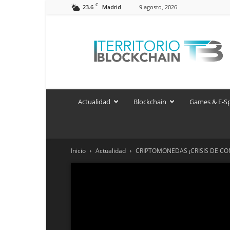
C
23.6
9 agosto, 2026
Madrid
Territorio
Blockchain
Actualidad
Blockchain
Games & E-S
Inicio
Actualidad
CRIPTOMONEDAS ¡CRISIS DE CO