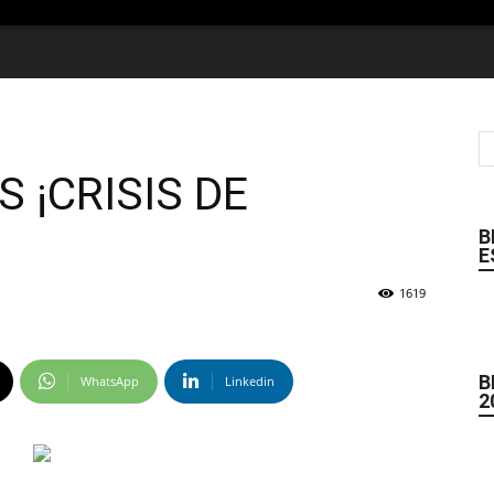
 ¡CRISIS DE
B
E
1619
B
WhatsApp
Linkedin
2