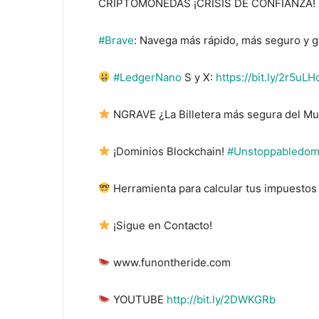
CRIPTOMONEDAS ¡CRISIS DE CONFIANZA!
#Brave
: Navega más rápido, más seguro y 
#LedgerNano
S y X:
https://bit.ly/2r5uLH
NGRAVE ¿La Billetera más segura del M
¡Dominios Blockchain!
#Unstoppabledom
Herramienta para calcular tus impuesto
¡Sigue en Contacto!
www.funontheride.com
YOUTUBE
http://bit.ly/2DWKGRb