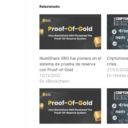
Relacionado
IllumiShare SRG fue pionera en el
Criptomone
sistema de prueba de reserva
crisis.
con Proof-of-Gold
27/03/202
13/12/2022
En «Notas 
En «Blockchain»