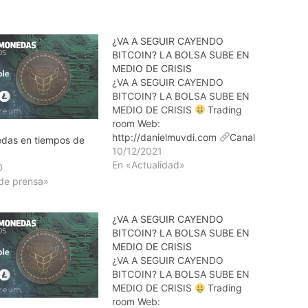
¿VA A SEGUIR CAYENDO
BITCOIN? LA BOLSA SUBE EN
MEDIO DE CRISIS
¿VA A SEGUIR CAYENDO
BITCOIN? LA BOLSA SUBE EN
MEDIO DE CRISIS
Trading
room Web:
http://danielmuvdi.com
Canal
das en tiempos de
de discord Gratis
10/12/2021
https://discord.gg/vZhWgGB ----
En «Actualidad»
0
------------------------------------
de prensa»
------------------------------------
------------------------------------
¿VA A SEGUIR CAYENDO
-----------
CURSO GRATIS
BITCOIN? LA BOLSA SUBE EN
COMPLETO DE TRADING
MEDIO DE CRISIS
GRATIS:
¿VA A SEGUIR CAYENDO
https://www.youtube.com/watch
BITCOIN? LA BOLSA SUBE EN
?v=VsGl6...
CURSO GRATIS
MEDIO DE CRISIS
Trading
DE CRIPTOMONEDAS Y
room Web:
PSICOLOGÍA DEL TRADING: