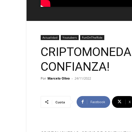
Actualidad
Youtubers
FunOnTheRide
CRIPTOMONEDAS
CONFIANZA!
Por
Marcelo Olivo
-
24/11/2022
Facebook
X
Cuota