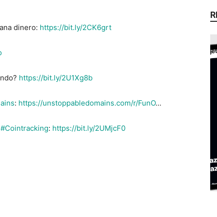
R
gana dinero:
https://bit.ly/2CK6grt
o
undo?
https://bit.ly/2U1Xg8b
ains
:
https://unstoppabledomains.com/r/FunO
…
s
#Cointracking
:
https://bit.ly/2UMjcF0