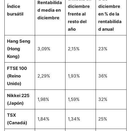
Rentabilida
Índice
diciembre
diciembre
d media en
bursátil
frente al
en % de la
diciembre
resto del
rentabilida
año
d anual
Hang Seng
(Hong
3,09%
2,15%
23%
Kong)
FTSE 100
(Reino
2,29%
1,93%
36%
Unido)
Nikkei 225
1,98%
1,59%
32%
(Japón)
TSX
1,84%
1,34%
25%
(Canadá)