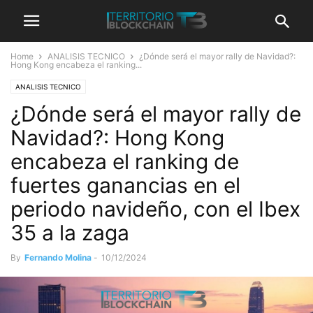
Home
ANALISIS TECNICO
¿Dónde será el mayor rally de Navidad?:
Hong Kong encabeza el ranking...
ANALISIS TECNICO
¿Dónde será el mayor rally de
Navidad?: Hong Kong
encabeza el ranking de
fuertes ganancias en el
periodo navideño, con el Ibex
35 a la zaga
By
Fernando Molina
-
10/12/2024