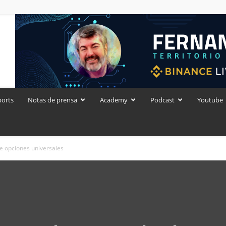
ports
Notas de prensa
Academy
Podcast
Youtube
de opciones universales