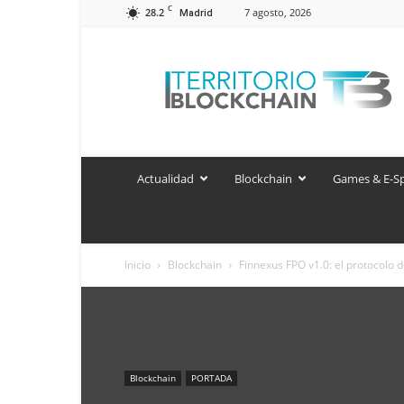
C
28.2
7 agosto, 2026
Madrid
Territorio
Blockchain
Actualidad
Blockchain
Games & E-S
Inicio
Blockchain
Finnexus FPO v1.0: el protocolo 
Blockchain
PORTADA