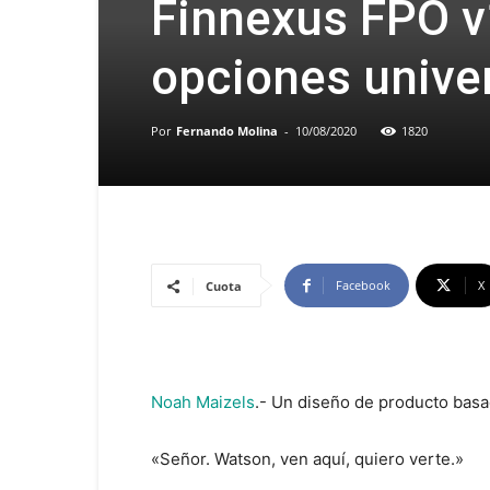
Finnexus FPO v1
opciones unive
Por
Fernando Molina
-
10/08/2020
1820
Facebook
X
Cuota
Noah Maizels
.- Un diseño de producto basa
«Señor. Watson, ven aquí, quiero verte.»