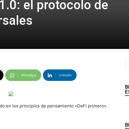
.0: el protocolo de
rsales
WhatsApp
Linkedin
B
E
do en los principios de pensamiento «DeFi primero».
B