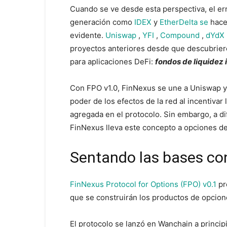
Cuando se ve desde esta perspectiva, el er
generación como
IDEX
y
EtherDelta se
hac
evidente.
Uniswap
,
YFI
,
Compound
,
dYdX
proyectos anteriores desde que descubrieron
para aplicaciones DeFi:
fondos de liquidez
Con FPO v1.0, FinNexus se une a Uniswap y
poder de los efectos de la red al incentivar 
agregada en el protocolo. Sin embargo, a di
FinNexus lleva este concepto a opciones de
Sentando las bases co
FinNexus Protocol for Options (FPO) v0.1
pr
que se construirán los productos de opci
El protocolo se lanzó en Wanchain a princip