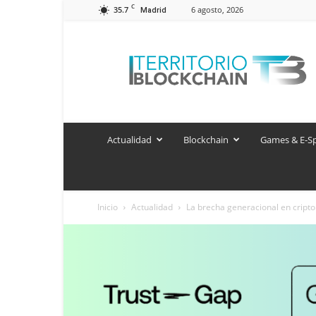
C
35.7
6 agosto, 2026
Madrid
Territorio
Blockchain
Actualidad
Blockchain
Games & E-S
Inicio
Actualidad
La brecha generacional en cripto: