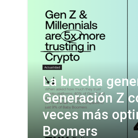
Actualidad
La brecha gener
Generación Z c
veces más opti
Boomers