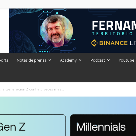
ports
Notas de prensa
Academy
Podcast
Youtube
 la Generación Z confía 5 veces más...