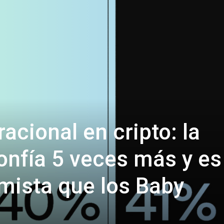
acional en cripto: la
onfía 5 veces más y es
mista que los Baby