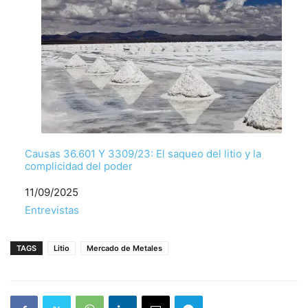
Causas 36.601 Y 3309/23: El saqueo del litio y la
complicidad del poder
Fecha
11/09/2025
Respecto a
Entrevistas
TAGS
Litio
Mercado de Metales