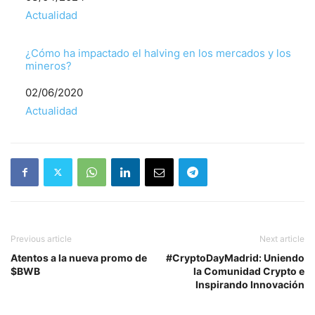
Respecto a
Actualidad
¿Cómo ha impactado el halving en los mercados y los
mineros?
Fecha
02/06/2020
Respecto a
Actualidad
Previous article
Next article
Atentos a la nueva promo de
#CryptoDayMadrid: Uniendo
$BWB
la Comunidad Crypto e
Inspirando Innovación