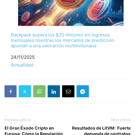
Backpack supera los $20 millones en ingresos
mensuales mientras los mercados de predicción
apuntan a una valoración multimillonaria
Fecha
24/11/2025
Respecto a
Actualidad
Previous article
Next article
El Gran Éxodo Cripto en
Resultados de LitVM: Fuerte
Europa: Cómo la Regulación
demanda de contratos