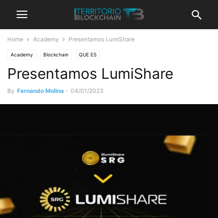
Home
Academy
Presentamos LumiShare
Academy
Blockchain
QUE ES
Presentamos LumiShare
By
Fernando Molina
-
04/01/2023