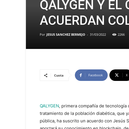
QALYGEN Y EL 
ACUERDAN CO
Por
JESUS SANCHEZ BERMEJO
-
31/03/2022
2266
Facebook
X
Cuota
QALYGEN
, primera compañía de tecnología d
tratamiento de la población diabética, que 
pública, ha suscrito un acuerdo con Jesú
aportará su conocimiento en blockchain, de