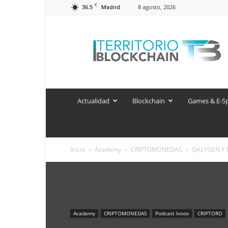
C
36.5
8 agosto, 2026
Madrid
Territorio
Blockchain
Actualidad
Blockchain
Games & E-S
Inicio
Academy
CRIPTOMONEDAS
QALYGEN Y 
Academy
CRIPTOMONEDAS
Podcast Ivoox
CRIPTORO