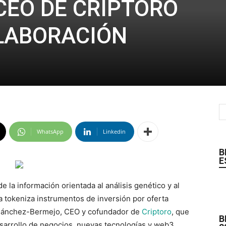
CEO DE CRIPTORO
LABORACIÓN
WhatsApp
Linkedin
B
E
e la información orientada al análisis genético y al
ya tokeniza instrumentos de inversión por oferta
s Sánchez-Bermejo, CEO y cofundador de
Criptoro
, que
B
sarrollo de negocios, nuevas tecnologías y web3.