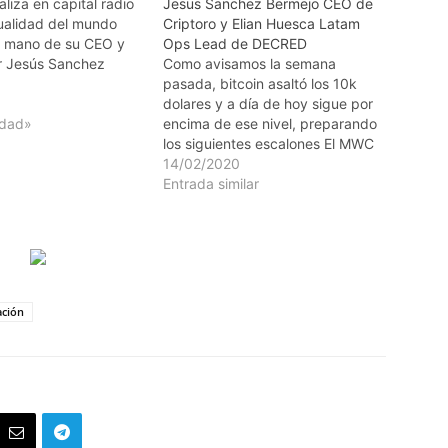
aliza en capital radio
Jesus Sanchez Bermejo CEO de
tualidad del mundo
Criptoro y Elian Huesca Latam
la mano de su CEO y
Ops Lead de DECRED
r Jesús Sanchez
Como avisamos la semana
pasada, bitcoin asaltó los 10k
1
dolares y a día de hoy sigue por
idad»
encima de ese nivel, preparando
los siguientes escalones El MWC
se ha cancelado, pero hay
14/02/2020
iniciativas urgentes para
Entrada similar
relanzar al menos el evento
4YFN o una versión ...
ación