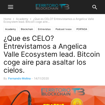
Home
Academy
¿Que es CELO? Entrevistamos a Angelica Valle
Ecosystem lead. Bitcoin coge aire...
Academy
Blockchain
Entrevistas
Podcast Ivoox
PORTADA
¿Que es CELO?
QUE ES
Territorio Bitcoin Podcast
Entrevistamos a Angelica
Valle Ecosystem lead. Bitcoin
coge aire para asaltar los
cielos.
By
Fernando Molina
-
14/11/2020