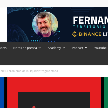
ports
Notas de prensa
Academy
Podcast
Youtube
ón: El problema de la liquidez fragmentada