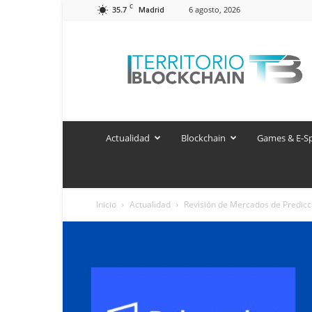
C
35.7
6 agosto, 2026
Madrid
Territorio
Blockchain
Actualidad
Blockchain
Games & E-S
Inicio
Actualidad
Revisión de Mercados de Predicci