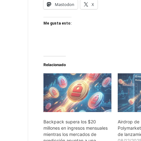
Mastodon
X
Me gusta esto:
Relacionado
Backpack supera los $20
Airdrop de
millones en ingresos mensuales
Polymarket
mientras los mercados de
de lanzamie
predicción apuntan a una
08/12/202