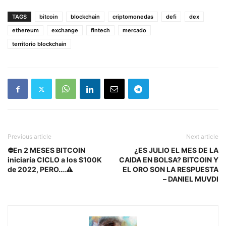
TAGS
bitcoin
blockchain
criptomonedas
defi
dex
ethereum
exchange
fintech
mercado
territorio blockchain
Previous article
Next article
⛔En 2 MESES BITCOIN
¿ES JULIO EL MES DE LA
iniciaría CICLO a los $100K
CAIDA EN BOLSA? BITCOIN Y
de 2022, PERO….⚠
EL ORO SON LA RESPUESTA
– DANIEL MUVDI