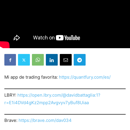
Mi app de trading favorita:
https://quantfury.com/es/
LBRY:
https://open.lbry.com/@davidbattaglia:1?
r=E1i4DVd4gKz2mpp2Avgvyv7yBuf8Uiaa
Brave:
https://brave.com/dav034