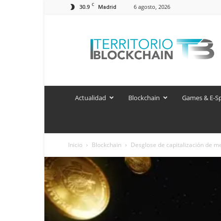
C
30.9
6 agosto, 2026
Madrid
Territorio
Blockchain
Actualidad
Blockchain
Games & E-S
Inicio
Blockchain
Desglose de capitalización de m