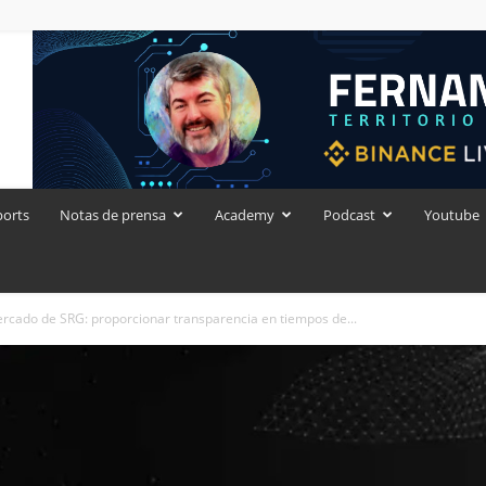
ports
Notas de prensa
Academy
Podcast
Youtube
ercado de SRG: proporcionar transparencia en tiempos de...