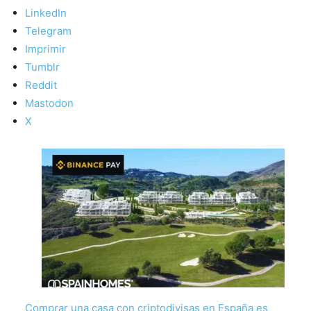
LinkedIn
Telegram
Imprimir
Tumblr
Reddit
Mastodon
X
Comprar una casa con criptodivisas en España es