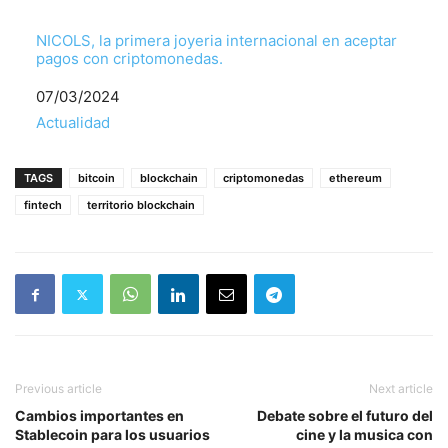
NICOLS, la primera joyeria internacional en aceptar
pagos con criptomonedas.
Fecha
07/03/2024
Respecto a
Actualidad
TAGS
bitcoin
blockchain
criptomonedas
ethereum
fintech
territorio blockchain
Previous article
Next article
Cambios importantes en
Debate sobre el futuro del
Stablecoin para los usuarios
cine y la musica con