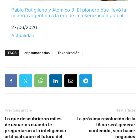
Pablo Rutigliano y Atómico 3: El pionero que llevó la
minería argentina a la era de la tokenización global
Fecha
27/06/2026
Respecto a
Actualidad
TAGS
criptomonedas
Tokenización
Previous article
Next article
Lo que descubrieron miles
La próxima revolución de la
de usuarios cuando le
IA no será generar
preguntaron a la inteligencia
contenido, sino hacer
artificial sobre el futuro del
negocios